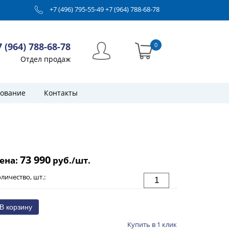
+7 (496) 795-55-49
+7 (964) 788-68-78
7 (964) 788-68-78
0
Отдел продаж
ование
Контакты
73 990
ена:
руб./шт.
личество, шт.:
Купить в 1 клик