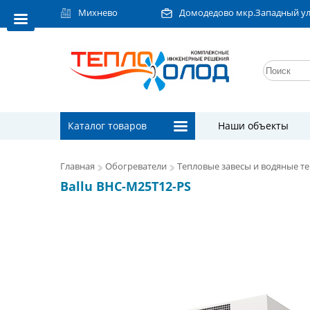
Михнево
Домодедово мкр.Западный ул.Л
Каталог товаров
Наши объекты
Главная
Обогреватели
Тепловые завесы и водяные т
Ballu BHC-M25T12-PS