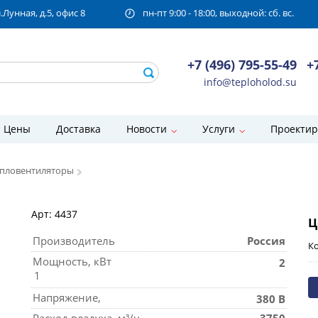
унная, д.5, офис 8
пн-пт 9:00 - 18:00, выходной: сб. вс.
+7 (496) 795-55-49
+
info@teploholod.su
Цены
Доставка
Новости
Услуги
Проектир
епловентиляторы
Арт: 4437
Ц
Производитель
Россия
Ко
Мощность, кВт
2
1
Напряжение,
380 В