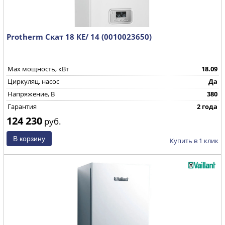
Protherm Скат 18 КE/ 14 (0010023650)
Max мощность, кВт
18.09
Циркуляц. насос
Да
Напряжение, В
380
Гарантия
2 года
124 230
руб.
Купить в 1 клик