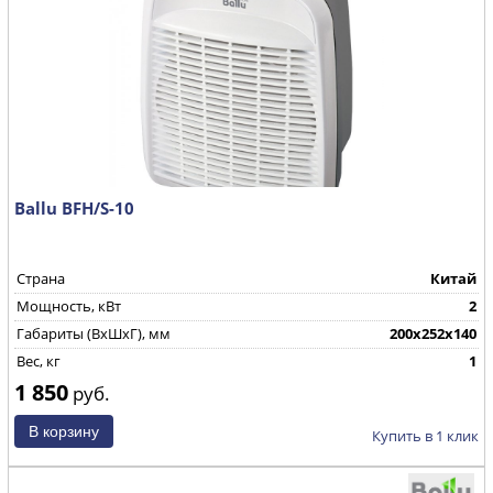
Ballu BFH/S-10
Страна
Китай
Мощность, кВт
2
Габариты (ВхШхГ), мм
200х252х140
Вес, кг
1
1 850
руб.
Купить в 1 клик