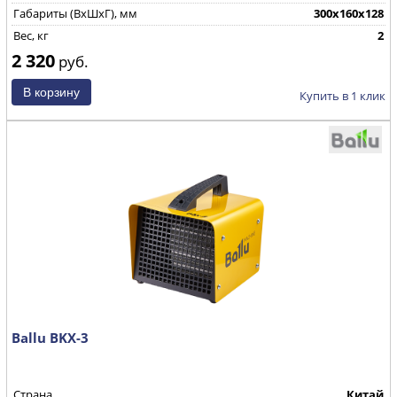
Габариты (ВхШхГ), мм
300х160х128
Вес, кг
2
2 320
руб.
Купить в 1 клик
Ballu BKX-3
Страна
Китай