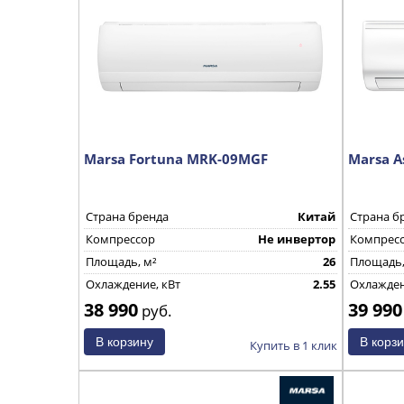
Marsa Fortuna MRK-09MGF
Marsa A
Страна бренда
Китай
Страна б
Компрессор
Не инвертор
Компрес
Площадь, м²
26
Площадь,
Охлаждение, кВт
2.55
Охлажден
38 990
39 990
руб.
Купить в 1 клик