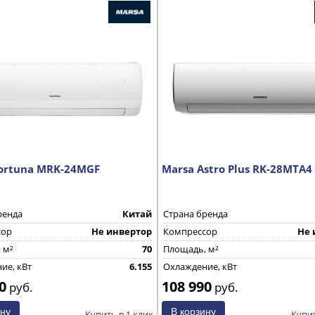
ortuna MRK-24MGF
Marsa Astro Plus RK-28MTA4
ренда
Китай
Страна бренда
сор
Не инвертор
Компрессор
Не 
 м²
70
Площадь, м²
ие, кВт
6.155
Охлаждение, кВт
0
108 990
руб.
руб.
Купить в 1 клик
Купит