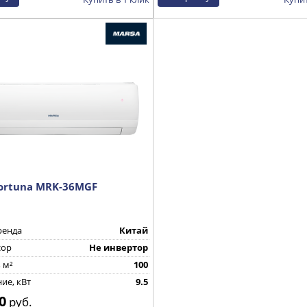
ortuna MRK-36MGF
ренда
Китай
сор
Не инвертор
 м²
100
ие, кВт
9.5
0
руб.