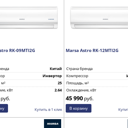
stro RK-09MTI2G
Marsa Astro RK-12MTI2G
ренда
Китай
Страна бренда
сор
Инвертор
Компрессор
 м²
25
Площадь, м²
ие, кВт
2.64
Охлаждение, кВт
45 990
руб.
руб.
Купить в 1 клик
Купит