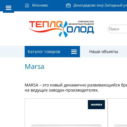
Михнево
Домодедово мкр.Западный ул.Л
Каталог товаров
Наши объекты
Marsa
MARSA – это новый динамично развивающийся бре
на ведущих заводах-производителях.