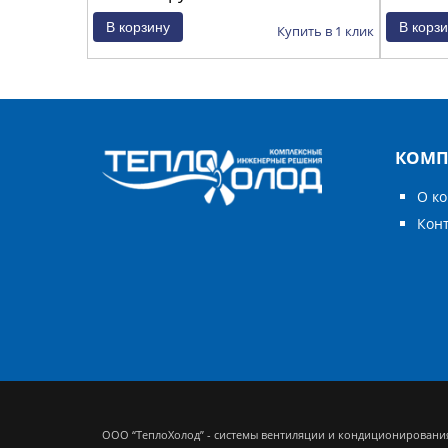
Купить в 1 клик
КОМП
О к
Кон
ООО “ТеплоХолод” - системы вентиляции и кондиционировани