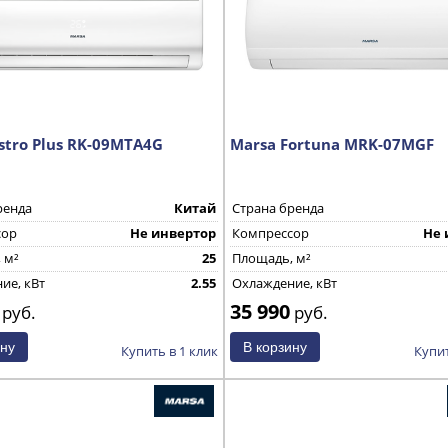
stro Plus RK-09MTA4G
Marsa Fortuna MRK-07MGF
ренда
Китай
Страна бренда
сор
Не инвертор
Компрессор
Не 
 м²
25
Площадь, м²
ие, кВт
2.55
Охлаждение, кВт
35 990
руб.
руб.
Купить в 1 клик
Купит