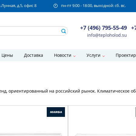
унная, д.5, офис 8
пн-пт 9:00 - 18:00, выходной: сб. вс.
+7 (496) 795-55-49
+
info@teploholod.su
Цены
Доставка
Новости
Услуги
Проектир
нд, ориентированный на российский рынок. Климатическое об