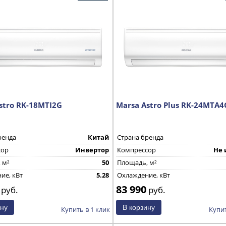
stro RK-18MTI2G
Marsa Astro Plus RK-24MTA4
ренда
Китай
Страна бренда
сор
Инвертор
Компрессор
Не 
 м²
50
Площадь, м²
ие, кВт
5.28
Охлаждение, кВт
83 990
руб.
руб.
Купить в 1 клик
Купит