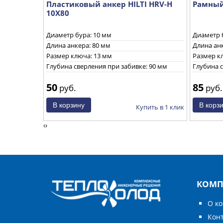
бия
Пластиковый анкер HILTI HRV-H
Рамный 
)
10X80
ованной
Диаметр бура: 10 мм
Диаметр 
ы по
Длина анкера: 80 мм
Длина анк
ледующими
Размер ключа: 13 мм
Размер к
0.
Глубина сверления при забивке: 90 мм
Глубина с
50
85
енеджер
руб.
руб.
ить в 1 клик
Купить в 1 клик
‹
›
КОМП
О к
Кон