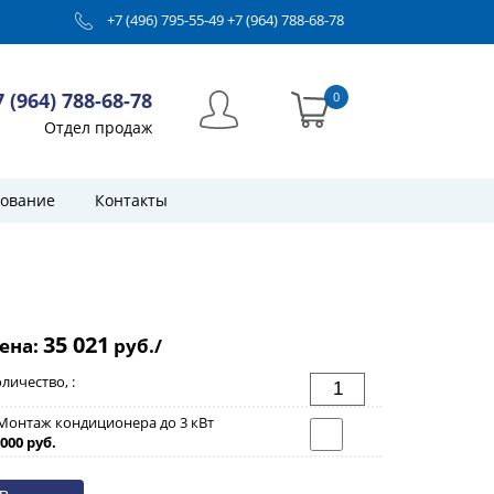
+7 (496) 795-55-49
+7 (964) 788-68-78
7 (964) 788-68-78
0
Отдел продаж
ование
Контакты
35 021
ена:
руб./
личество, :
Монтаж кондиционера до 3 кВт
000 руб.