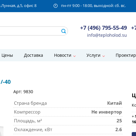
унная, д.5, офис 8
пн-пт 9:00 - 18:00, выходной: сб. вс.
+7 (496) 795-55-49
+
info@teploholod.su
Цены
Доставка
Новости
Услуги
Проектир
/-40
Арт: 9830
Ц
Страна бренда
Китай
Ко
Компрессор
Не инвертор
+ 
Площадь, м²
25
16
Охлаждение, кВт
2.6