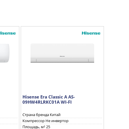
Hisense Era Classic A AS-
Hisense Go
09HW4RLRKC01A WI-FI
09HW4RLR
Страна бренда Китай
Страна бре
Компрессор Не инвертор
Компрессор
Площадь, м² 25
Площадь, м²