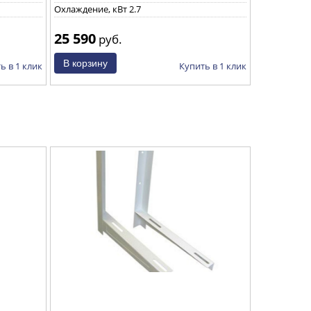
Охлаждение, кВт 2.7
Охлаждение,
25 590
25 590
руб.
р
ь в 1 клик
Купить в 1 клик