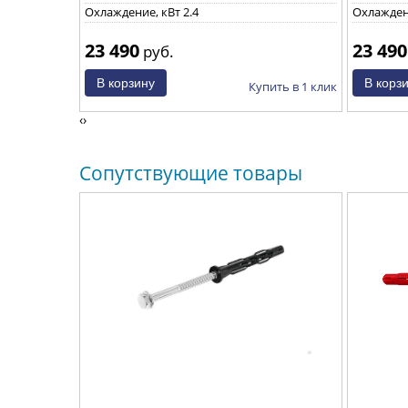
Охлаждение, кВт 2.4
Охлаждени
23 490
23 490
руб.
ить в 1 клик
Купить в 1 клик
‹
›
Сопутствующие товары