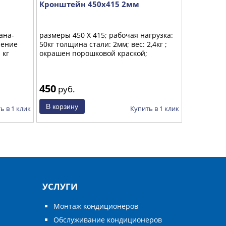
Кронштейн 450х415 2мм
Лента кл
вспененн
50мм/3м
ана-
размеры 450 Х 415; рабочая нагрузка:
нение
50кг толщина стали: 2мм; вес: 2,4кг ;
 кг
окрашен порошковой краской;
450
650
руб.
руб.
ь в 1 клик
Купить в 1 клик
УСЛУГИ
Монтаж кондиционеров
Обслуживание кондиционеров