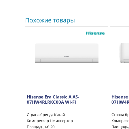
Похожие товары
Hisense Era Classic A AS-
Hisense 
07HW4RLRKC00A WI-FI
07HW4R
Страна бренда Китай
Страна б
Компрессор Не инвертор
Компресс
Площадь, м² 20
Площадь,